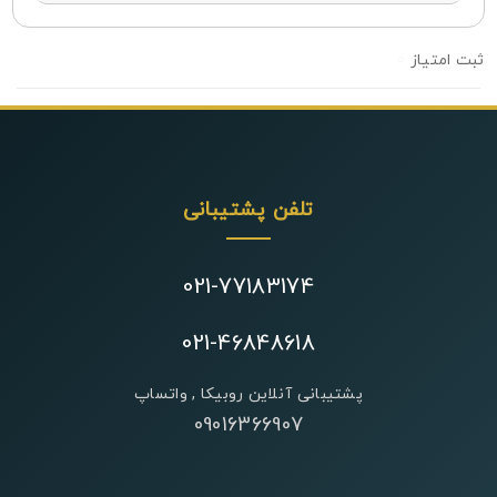
0
تلفن پشتیبانی
021-77183174
021-46848618
پشتیبانی آنلاین روبیکا , واتساپ
09016366907