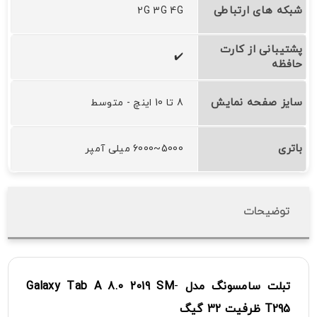
شبکه های ارتباطی
2G 3G 4G
پشتیبانی از کارت
✔️
حافظه
سایز صفحه نمایش
8 تا 10 اینچ - متوسط
باتری
5000~6000 میلی آمپر
توضیحات
تبلت سامسونگ
مدل
-
SM
2019
Galaxy Tab A 8.0
T295
ظرفیت 32 گیگ