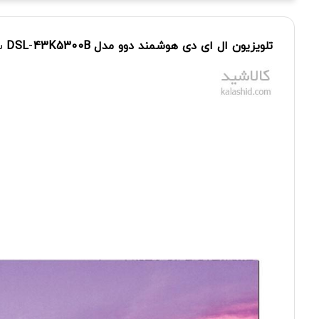
تلویزیون
ال ای دی
هوشمند
دوو
مدل
43K5300B
-
DSL
س