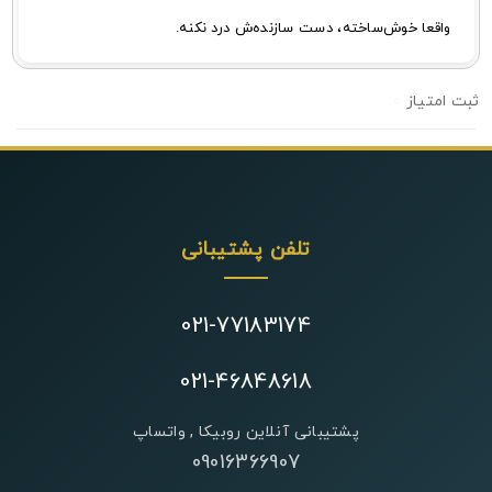
واقعا خوش‌ساخته، دست سازنده‌ش درد نکنه.
0
تلفن پشتیبانی
021-77183174
021-46848618
پشتیبانی آنلاین روبیکا , واتساپ
09016366907