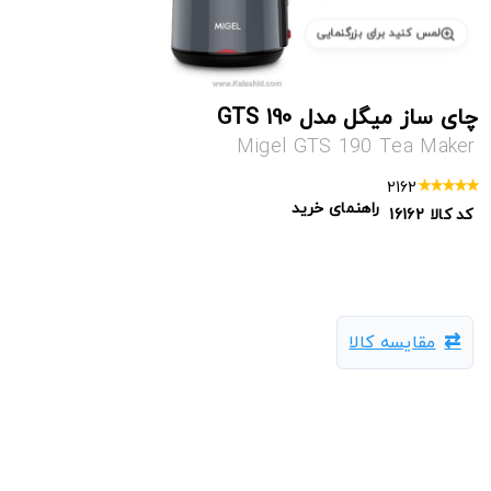
لمس کنید برای بزرگنمایی
چای ساز میگل مدل GTS 190
Migel GTS 190 Tea Maker
2162
راهنمای خرید
کد کالا
16162
مقایسه کالا