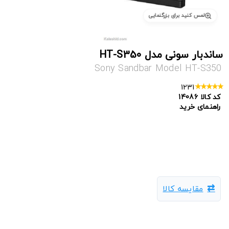
لمس کنید برای بزرگنمایی
ساندبار سونی مدل HT-S350
Sony Sandbar Model HT-S350
1231
کد کالا
14086
راهنمای خرید
سینمای خانگی,خرید سینمای خانگی,قیمت سینمای خانگی,ساندبار,قیمت ساندبار,بهترین سینمای خانگی,سنمای
خانگی تلویزیون
مقایسه کالا