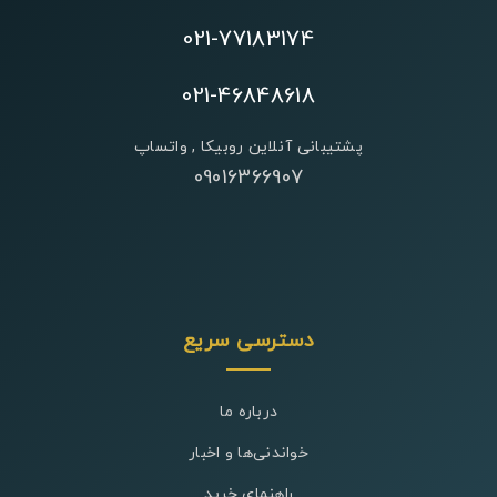
021-77183174
021-46848618
پشتیبانی آنلاین روبیکا , واتساپ
09016366907
دسترسی سریع
درباره ما
خواندنی‌ها و اخبار
راهنمای خرید