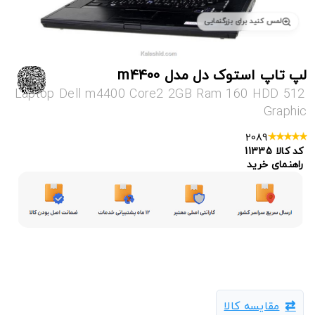
لمس کنید برای بزرگنمایی
لپ تاپ استوک دل مدل m4400
Laptop Dell m4400 Core2 2GB Ram 160 HDD 512
Graphic
2089
کد کالا
11335
راهنمای خرید
مقایسه کالا