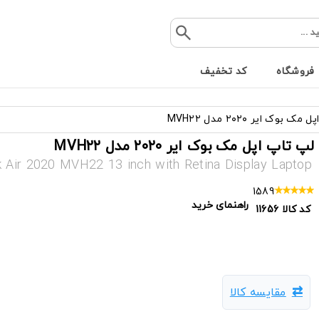
فروشگاه
کد تخفیف
 بوک ایر ۲۰۲۰ مدل MVH۲۲
لپ تاپ اپل مک بوک ایر ۲۰۲۰ مدل MVH۲۲
Air 2020 MVH22 13 inch with Retina Display Laptop
1589
راهنمای خرید
کد کالا
11656
مقایسه کالا