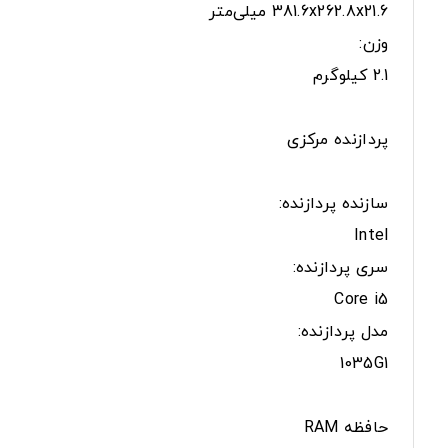
381.6x262.8x21.6 میلی‌متر
وزن:
2.1 کیلوگرم
پردازنده مرکزی
سازنده پردازنده:
Intel
سری پردازنده:
Core i5
مدل پردازنده:
1035G1
حافظه RAM