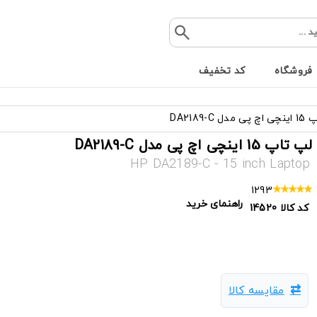
فروشگاه
کد تخفیف
ل DA2189-C
لپ تاپ 15 اینچی اچ پی مدل DA2189-C
HP DA2189-C - 15 inch Laptop
1293
راهنمای خرید
کد کالا
14520
مقایسه کالا