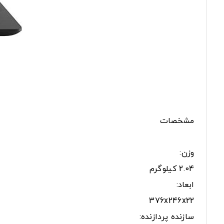
مشخصات
وزن:
2.04 کیلوگرم
ابعاد:
376x246x22
سازنده پردازنده: