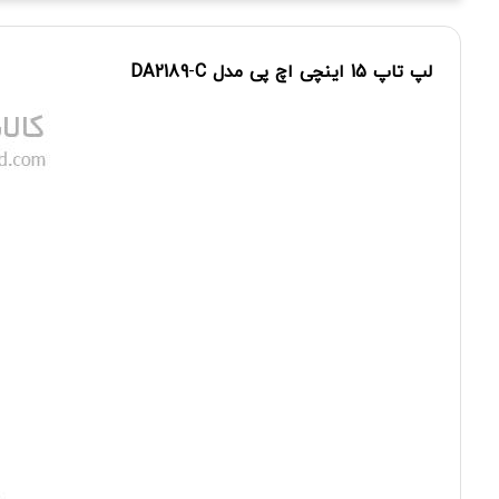
لپ تاپ
15 اینچی
اچ پی
مدل
C
-
DA2189