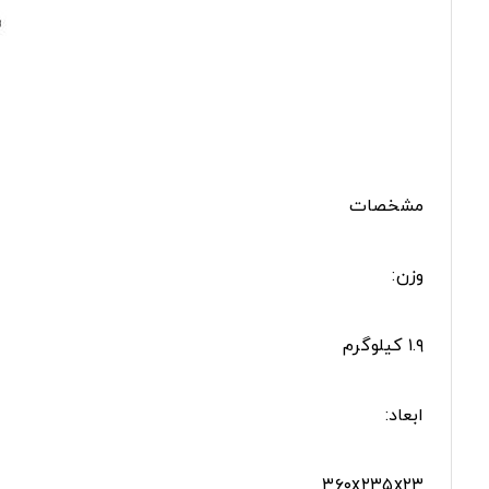
مشخصات
وزن:
۱.۹ کیلوگرم
ابعاد:
۳۶۰x۲۳۵x۲۳