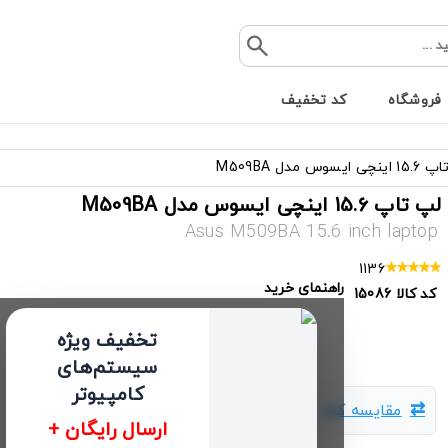
فروشگاه
کد تخفیف
 ایسوس مدل M509BA
لپ تاپ 15.6 اینچی ایسوس مدل M509BA
Asus M509BA 15.6 inch laptop
1136
راهنمای خرید
کد کالا
15086
تخفیف ویژه
سیستم‌های
کامپیوتر
مقایسه کالا
ارسال رایگان +