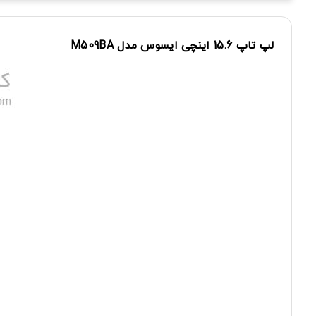
لپ
تاپ
15.6
اینچی
ایسوس
مدل
M509BA