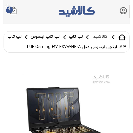
0
سبد خرید شما
کالاشید
لپ تاپ
لپ تاپ ایسوس
لپ تاپ
17.3 اینچی ایسوس مدل TUF Gaming F17 FX706HE-A