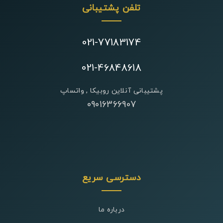
تلفن پشتیبانی
021-77183174
021-46848618
پشتیبانی آنلاین روبیکا , واتساپ
09016366907
دسترسی سریع
درباره ما