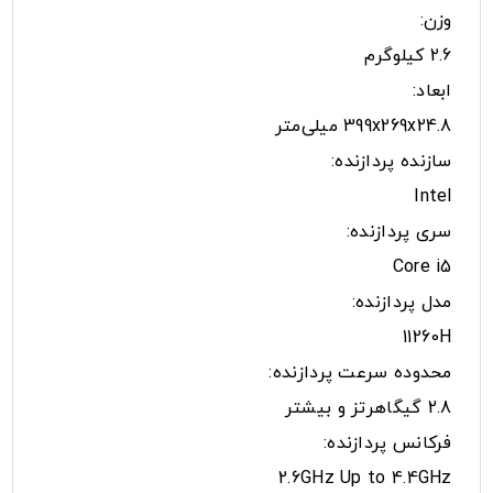
وزن:
2.6 کیلوگرم
ابعاد:
399x269x24.8 میلی‌متر
سازنده پردازنده:
Intel
سری پردازنده:
Core i5
مدل پردازنده:
11260H
محدوده سرعت پردازنده:
2.8 گیگاهرتز و بیشتر
فرکانس پردازنده:
2.6GHz Up to 4.4GHz