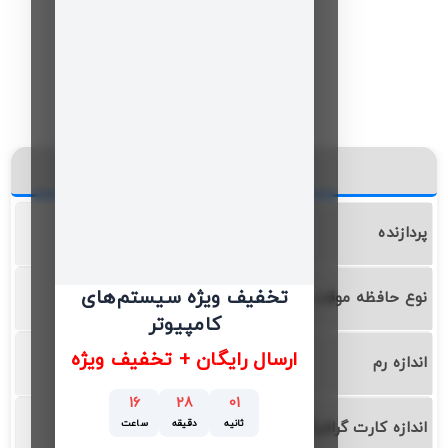
این کالا در یک نگاه
پردازنده
INTEL Core i5
تخفیف ویژه سیستم‌های
نوع حافظه موقت
DDR4
کامپیوتر
ارسال رایگان + تخفیف ویژه
اندازه رم
8 گیگابایت
16
28
00
ثانیه
دقیقه
ساعت
اندازه کارت گرافیگ
4 گیگابایت