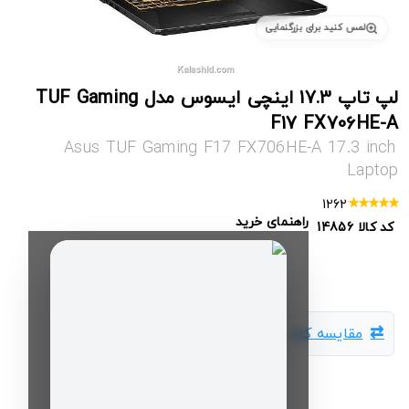
لمس کنید برای بزرگنمایی
لپ تاپ 17.3 اینچی ایسوس مدل TUF Gaming
F17 FX706HE-A
Asus TUF Gaming F17 FX706HE-A 17.3 inch
Laptop
1262
راهنمای خرید
کد کالا
14856
مقایسه کالا