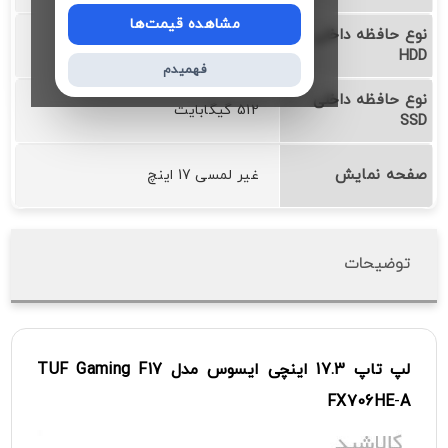
مشاهده قیمت‌ها
نوع حافظه داخلی
❌
HDD
فهمیدم
نوع حافظه داخلی
512 گیگابایت
SSD
صفحه نمایش
غیر لمسی 17 اینچ
توضیحات
لپ
تاپ
17.3
اینچی
ایسوس
مدل
F17
Gaming
TUF
FX706HE
-
A