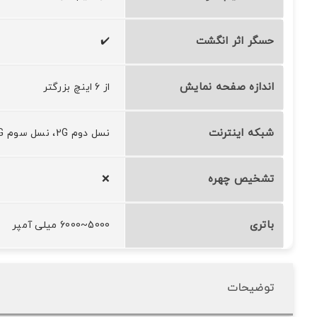
حسگر اثر انگشت
✔️
اندازه صفحه نمایش
از 6 اینچ بزرگتر
شبکه اینترنت
نسل دوم 2G، نسل سوم 3G، نسل چهارم 4G،
تشخیص چهره
❌
باتری
5000~6000 میلی آمپر
توضیحات