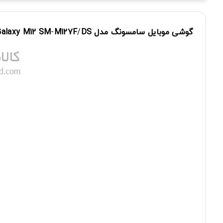
گوشی
موبایل
سامسونگ
مدل
DS
/
M127F
-
SM
M12
Galaxy