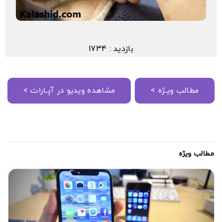
بازدید : 1734
مطالب ویـژه >
مشاهده ویدیو در آپـارات >
مطالب ویژه