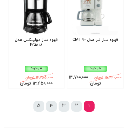
قهوه ساز فلر مدل CMT90
قهوه ساز مولینکس مدل
FG1518
موجود
موجود
14,700,000
15,220,000 تومان
14,785,000 تومان
تومان
13,450,000 تومان