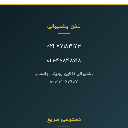
تلفن پشتیبانی
021-77183174
021-46848618
پشتیبانی آنلاین روبیکا , واتساپ
09016366907
دسترسی سریع