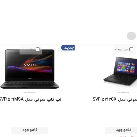
جدید
مقایسه
مقایسه
مدل SVF15212CX
لپ تاپ سونی مدل SVF1521MSA
ناموجود
ناموجود
2,277,000 تومان