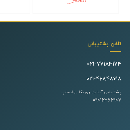
3509000
3,509,000 تومان
تلفن پشتیبانی
021-77183174
021-46848618
پشتیبانی آنلاین روبیکا , واتساپ
09016366907