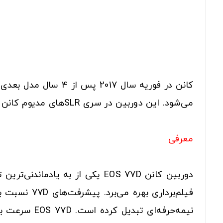
می‌شود. این دوربین در سری SLRهای مدیوم کانن قرار می‌گیرد و نسخه جدیدتر 760D و 70D محسوب می‌شود.
معرفی
دوربین کانن EOS 77D یکی از به