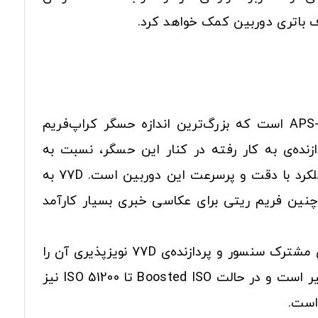
حسگر به کار رفته در 77D از نوع CMOS است و حساسیت 24.2مگاپیکسلی دارد. این سنسور در قطع APS-C است که بزرگ‌ترین اندازه حسگر کراپ‌فریم
ده‌ی به کار رفته در کنار این حسگر، نسبت به
دوربین 80D ارتقاء یافته است. Digic 7 در مقایسه با Digic 6 پردازنده‌ی قدرتمندتری است و نتیجه‌ی آن عملکرد با دقت و پرسرعت این دوربین است. 77D به
 است به طور متوالی در هر ثانیه 6 فریم عکس ثبت کند. چنین فریم ریتی برای عکاسی خبری بسیار کارآمد
تمام مراحل پردازش تصویر در این دوربین با کیفیتی بالا و در مدت زمانی بسیار کوتاه انجام می‌شود. همکاری مشترک سنسور و پردازنده‌ی 77D نویزپذیری آن را
حتی در شرایط نوری دشوار بسیار کاهش می‌دهد. بازه طبیعی حساسیت این دوربین از ISO 100 – 25600 متغیر است و در حالت Boosted ISO تا ISO 51200 نیز
است.