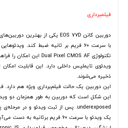
فیلمبرداری
تکنولوژی ixel CMOS AF
ذخیره می‌شوند.
underexposed. پس از ثبت ویدئو و در 
یک ویدئو با سرعت 60 فریم برثانیه به دست می‌آید. این ویدئو داینامیک رنج بالاتری نسبت به ویدئوهای عادی دوربین دارد.