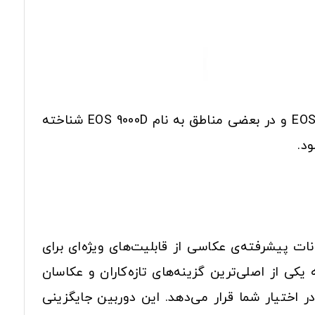
کانن در فوریه سال 2017 پس از 4 سال مدل بعدی دوربین 70D خود را معرفی کرد. دوربین جدید کانن، EOS 77D و در بعضی مناطق به نام EOS 9000D شناخته
تن امکانات پیشرفته‌ی عکاسی از قابلیت‌های ویژه‌ای برای
ارتباطی، این دوربین را به یکی از اصلی‌ترین گزینه‌های تازه‌کاران و عکاسان
ت به Rebel T7i دارد و امکان کنترل بیشتری در اختیار شما قرار می‌دهد. این دوربین جایگزینی