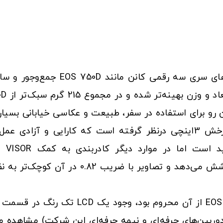
 رو برای استفاده در سفر، طبیعت و عکاسی خیابانی بسیار
کانن برای 77D یک صفحه نمایش لمسی قابل چرخش 3اینچی درنظر گرفته است 
نمای
pentamirror این دوربین 95% از کادر تصویر 
تفاوت مهمی که در طراحی 77D لحاظ شده و 
بین‌های حرفه‌ای و نیمه حرفه‌ای این شرکت) مشاهده می‌شو