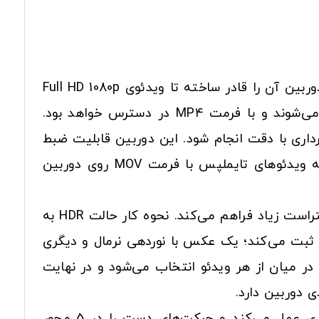
دوربین کانن EOS 77D یکی از بهترین دوربین‌های DSLR از نظر امکانات فیلم‌برداری نیز هست. حسگر این دوربین آن را قادر ساخته تا ویدئوی Full HD 1080p
با سرعت 60 فریم بر ثانیه ضبط کند. ویدئوهایی که با این کیفیت ضبط می‌شوند به صورت IPB فشرده می‌شوند و با فرمت MP4 در دسترس خواهد بود.
ین فیلم‌برداری با دقت انجام شود. این دوربین قابلیت ضبط
ویدئوی تایملپس داخلی دارد. این قابلیت امکان ثبت بدون دردسر ویدئوی تایملپس را فراهم می‌کند. البته ویدئوهای تایملپس با فرمت MOV روی دوربین
این دوربین یک حالت فیلم‌برداری ویژه هم دارد. فیلم‌برداری در مود HDR امکان ثبت ویدئوهایی با میزان کنتراست زیاد فراهم می‌کند. نحوه کار حالت HDR به
زمان دو ویدئو با میزان نوردهی متفاوت و با سرعت 30 فریم بر ثانیه ثبت می‌کند؛ یک عکس با نوردهی نرمال و دیگری
ا یک در میان از هر ویدئو انتخاب می‌شود و در نهایت
لرزشگیر دیجیتالی مخصوص فیلم‌برداری Movie Electronic IS همانند افکت لرزشگیر نرم‌افزارهای کامپیوتری عمل می‌کند و حرکت‌های دست را در 5 محور