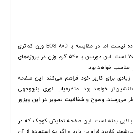
بدنه‌ی دوربین کانن EOS 77D به اندازه‌ی دوربین‌های سری سه رقمی کانن مانند EOS 750D جمع‌و‌جور و ساده نیست اما در مقایسه با EOS 80D وزن کم‌تری
دارد. 77D در مقایسه با مدل پیشین خود از نظر ابعاد و وزن بهینه‌تر شده و در مجموع 215 گرم سبک‌تر از 70D است. این دوربین با 540 گرم وزن در پروژه‌های
 مناسب خواهد بود.
که کارایی و آزادی عمل زیادی برای کاربر خود فراهم می‌کند. این صفحه
ش برای عکاسی از زوایای دشوار بسیار مفید است اما در موارد دیگر کادربندی به کمک VISOR دلنشین‌تر خواهد بود. منظره‌یاب نوری پنج‌وجهی
را پوشش می‌دهد و تصاویر با ضریب 0.82 در آن کوچک‌تر به نظر می‌رسند. وضوح و شفافیت تصویر در این ویزور
EOS T7i از آن محروم بود، وجود یک LCD تک رنگ در قسمت بالایی بدنه است. این صفحه نمایش کوچک که در
د، کاربرد فراوانی دارد و اگر به استفاده از آن