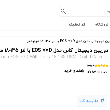
فروشگاه
کد تخفیف
یجیتال کانن مدل EOS ۷۷D با لنز ۱۳۵-۱۸ میلیمتر
دوربین دیجیتال کانن مدل EOS ۷۷D با لنز ۱۳۵-۱۸ میلیمتر
anon EOS 77D With Lens 18-135 USM Digital Camera
1654
راهنمای خرید
کد کالا
10757
مقایسه کالا