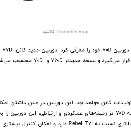
 یادماندنی‌ترین تولیدات کانن خواهد بود. این دوربین در عین داش
فیلم‌برداری بهره می‌برد. پیشرفت‌های 77D نسبت به 70D در زمینه‌های عملکردی و 
نیمه‌حرفه‌ای تبدیل کرده است. EOS 77D سرعت بالاتری نسب