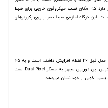
ر دارد که امکان نصب میکروفون خارجی برای ضبط
ی حرفه‌ای‌تر را فراهم می‌کند. 77D درست مثل یک دوربین فیلمبرداری حرفه‌ای مجهز به خروجی HDMI است. این درگاه اجازه‌ی ضبط تصویر روی رکوردرهای
سیستم فوکوس هم جزو مواردی است که در 77D ارتقا پیدا کرده است. نقاط فکوس این دوربین نسبت به مدل قبل 26 نقطه افزایش داشته است و به 45
نقطه رسیده است. تمام این نقاط از نوع کراس هستند و تمام آن‌ها قابلیت تشخیص فازی دارند. سیستم فوکوس این دوربین مجهز به حسگر Dual Pixel است
سیار خوبی از خود نشان می‌دهد.