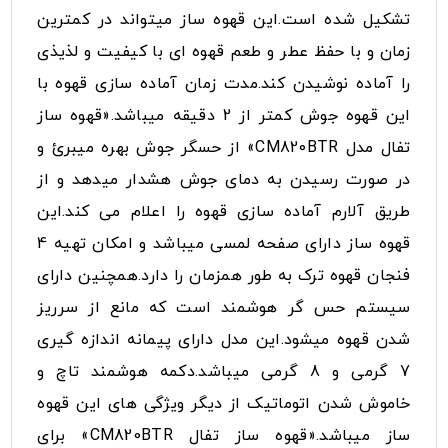
تشکیل شده است.این قهوه ساز میتواند در کمترین
زمان و با حفظ عطر و طعم قهوه ای با کیفیت و لذیذی
را آماده نوشیدن کند.مدت زمان آماده سازی قهوه با
این قهوه جوش کمتر از 2 دقیقه میباشد.«قهوه ساز
تفال مدل CM820BTR» از حسگر جوش بهره میبرئ و
در صورت رسیدن به دمای جوش هشدار میدهد و از
طریق آلارم آماده سازی قهوه را اعلام می کند.این
قهوه ساز دارای صفحه لمسی میباشد و امکان تهیه 4
فنجان قهوه ترک به طور همزمان را دارد.همچنین دارای
سیستم حس گر هوشمند است که مانع از سرریز
شدن قهوه میشود.این مدل دارای پیمانه اندازه گیری
7 گرمی و 8 گرمی میباشد.دکمه هوشمند تاچ و
خاموش شدن اتوماتیک از دیگر ویژگی های این قهوه
ساز میباشد.«قهوه ساز تفال CM820BTR» برای