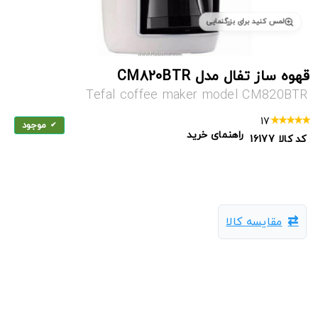
لمس کنید برای بزرگنمایی
قهوه ساز تفال مدل CM820BTR
Tefal coffee maker model CM820BTR
17
موجود
راهنمای خرید
کد کالا
16177
مقایسه کالا