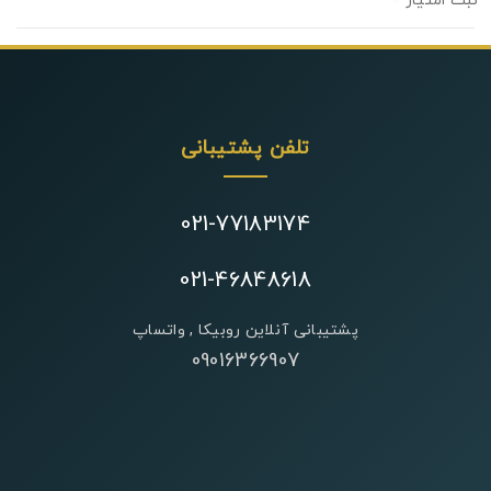
0
تلفن پشتیبانی
021-77183174
021-46848618
پشتیبانی آنلاین روبیکا , واتساپ
09016366907