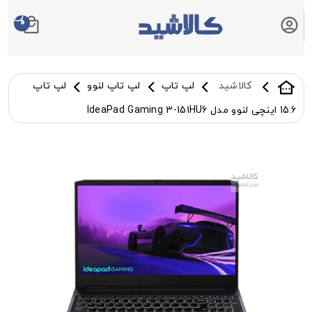
0
سبد خرید شما
کالاشید
لپ تاپ
لپ تاپ لنوو
لپ تاپ
15.6 اینچی لنوو مدل IdeaPad Gaming 3-151HU6