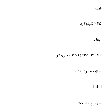
وزن:
۲.۲۵ کیلوگرم
ابعاد:
۳۵۹.۶x۲۵۱.۹x۲۴.۲ میلی‌متر
سازنده پردازنده:
Intel
سری پردازنده: