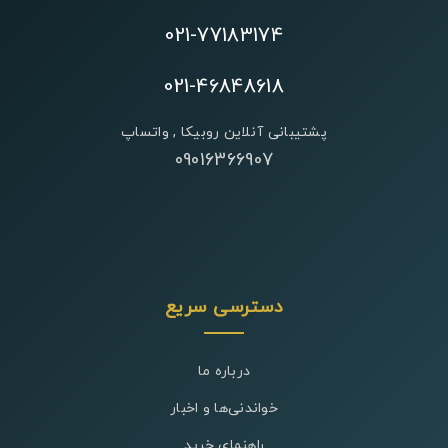
021-77183174
021-46848618
پشتیبانی آنلاین روبیکا , واتساپ
09016366907
دسترسی سریع
درباره ما
خواندنی‌ها و اخبار
راهنمای خرید