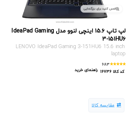
لمس کنید برای بزرگنمایی
لپ تاپ 15.6 اینچی لنوو مدل IdeaPad Gaming
3-151HU6
LENOVO IdeaPad Gaming 3-151HU6 15.6 inch
laptop
683
راهنمای خرید
کد کالا
16736
مقایسه کالا