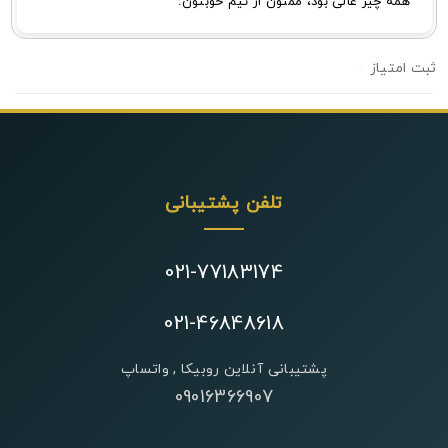
همه چیز عالی بود، ممنون از تیم خوبتون.
0
تلفن پشتیبانی
021-77183174
021-46848618
پشتیبانی آنلاین روبیکا , واتساپ
09016366907