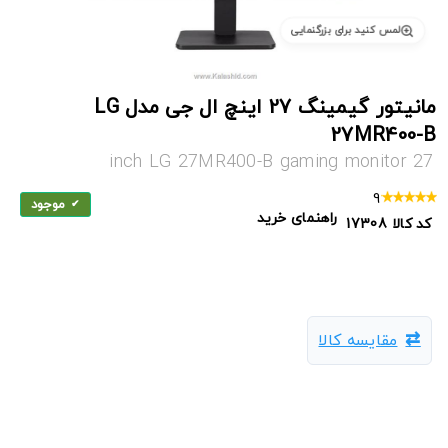
لمس کنید برای بزرگنمایی
مانیتور گیمینگ 27 اینچ ال جی مدل LG
27MR400-B
27 inch LG 27MR400-B gaming monitor
9
موجود
راهنمای خرید
کد کالا
17308
مقایسه کالا