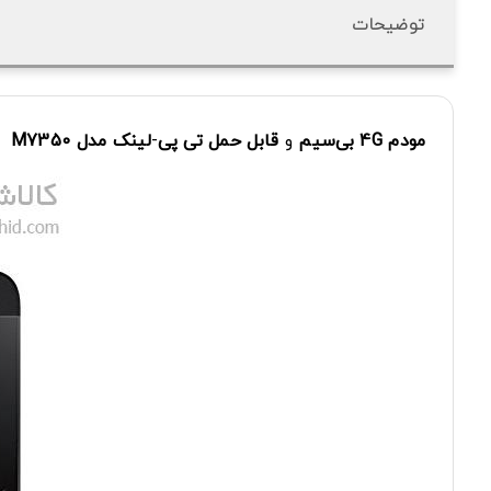
توضیحات
مودم 4G
بی‌سیم
و
قابل حمل
تی پی
-
لینک
مدل M7350