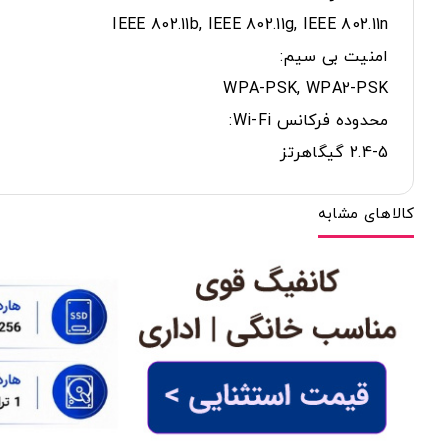
IEEE 802.11b, IEEE 802.11g, IEEE 802.11n
امنیت بی سیم:
WPA-PSK, WPA2-PSK
محدوده فرکانس Wi-Fi:
2.4-5 گیگاهرتز
کالاهای مشابه