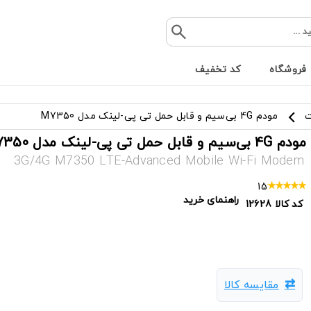
فروشگاه
کد تخفیف
ت
مودم 4G بی‌سیم و قابل حمل تی پی-لینک مدل M7350
مودم 4G بی‌سیم و قابل حمل تی پی-لینک مدل M7350
3G/4G M7350 LTE-Advanced Mobile Wi-Fi Modem
15
راهنمای خرید
کد کالا
12628
مقایسه کالا