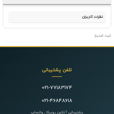
نظرات کاربران
0
تلفن پشتیبانی
021-77183174
021-46848618
پشتیبانی آنلاین روبیکا , واتساپ