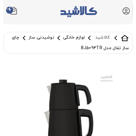
0
سبد خرید شما
کالاشید
لوازم خانگی
نوشیدنی ساز
چای
ساز تفال مدل BJ5094TR