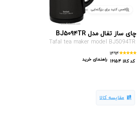
لمس کنید برای بزرگنمایی
چای ساز تفال مدل BJ5094TR
Tafal tea maker model BJ5094TR
1494
راهنمای خرید
کد کالا
16154
مقایسه کالا