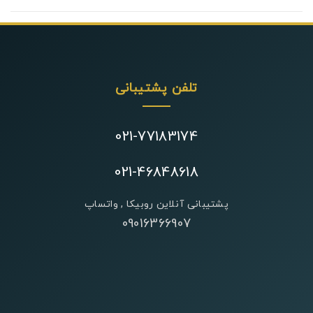
تلفن پشتیبانی
021-77183174
021-46848618
پشتیبانی آنلاین روبیکا , واتساپ
09016366907