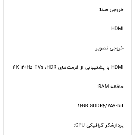
خروجی صدا:
HDMI
خروجی تصویر:
HDMI با پشتیبانی از فرمت‌های ۴K ۱۲۰Hz TVs ،HDR
حافظه RAM:
۱۶GB GDDR۶/۲۵۶-bit
پردازشگر گرافیکی GPU: