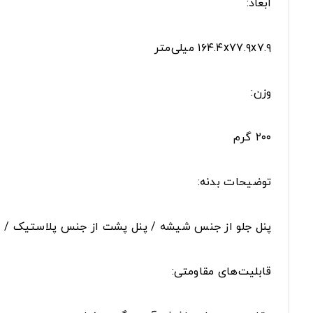
ابعاد:
۱۶۴.۴x۷۷.۹x۷.۹ میلی‌متر
وزن:
۲۰۰ گرم
توضیحات بدنه:
پنل جلو از جنس شیشه / پنل پشت از جنس پلاستیک / ف
قابلیت‌های مقاومتی: