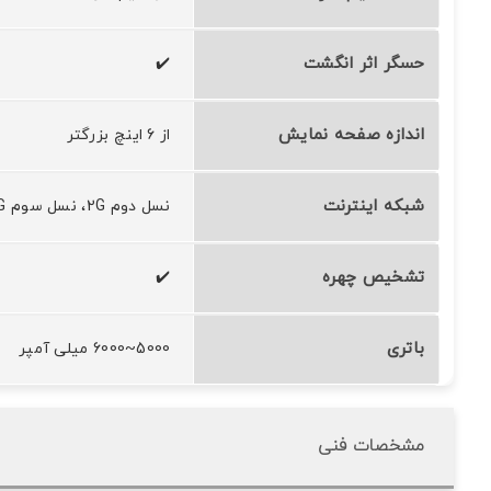
حسگر اثر انگشت
✔️
اندازه صفحه نمایش
از 6 اینچ بزرگتر
شبکه اینترنت
نسل دوم 2G، نسل سوم 3G، نسل چهارم 4G،
تشخیص چهره
✔️
باتری
5000~6000 میلی آمپر
مشخصات فنی