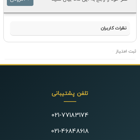
نظرات کاربران
0
تلفن پشتیبانی
021-77183174
021-46848618