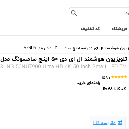
فروشگاه
کد تخفیف
 هوشمند ال ای دی ۵۰ اینچ سامسونگ مدل ۵۰NU۷۹۰۰
تلویزیون هوشمند ال ای دی ۵۰ اینچ سامسونگ مدل ۵۰NU۷۹۰۰
UNG 50NU7900 Ultra HD 4K 50 Inch Smart LED TV
1587
راهنمای خرید
کد کالا
11048
تلویزیون,قیمت تلویزیون,خرید تلویزیون,Led,تلویزیون ارزان,بهترین تلویزیون,تلویزیون جدید,مدل های جدید تلویزیون
مقایسه کالا