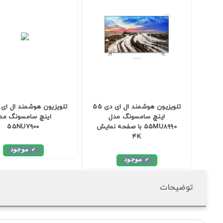
تلویزیون هوشمند ال ای دی ۵۵
اینچ سامسونگ مدل
اینچ سامسونگ مد
۵۵MU۸۹۹۰ با صفحه نمایش
۵۵NU۷۹۰۰
۴K
موجود
موجود
توضیحات