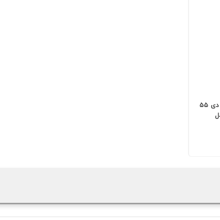
تلویزیون هوشمند ال ای دی ۵۵
ل