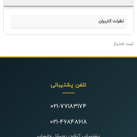
نظرات کاربران
0
تلفن پشتیبانی
021-77183174
021-46848618
پشتیبانی آنلاین روبیکا , واتساپ