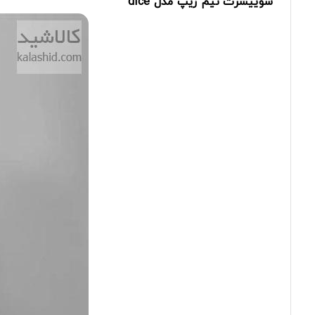
سوییشرت
نیم
زیپ
مدل
dice