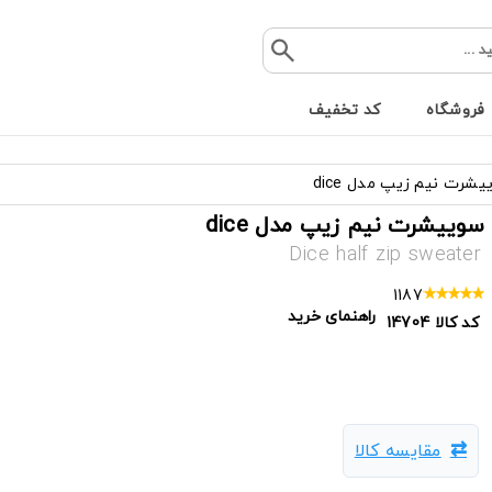
فروشگاه
کد تخفیف
شرت نیم زیپ مدل dice
سوییشرت نیم زیپ مدل dice
Dice half zip sweater
1187
راهنمای خرید
کد کالا
14704
مقایسه کالا