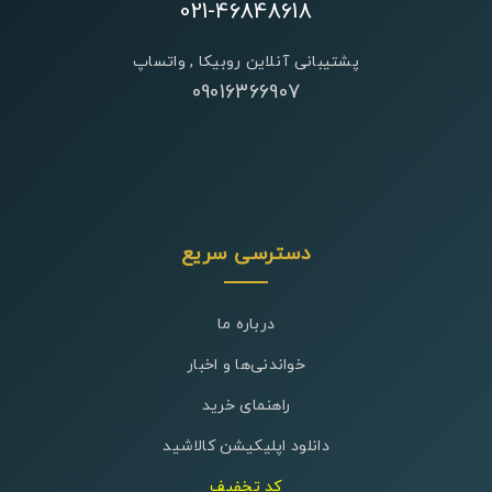
021-46848618
پشتیبانی آنلاین روبیکا , واتساپ
09016366907
دسترسی سریع
درباره ما
خواندنی‌ها و اخبار
راهنمای خرید
دانلود اپلیکیشن کالاشید
کد تخفیف