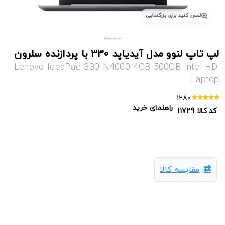
لمس کنید برای بزرگنمایی
لپ تاپ لنوو مدل آیدیاپد ۳۳۰ با پردازنده سلرون
Lenovo IdeaPad 330 N4000 4GB 500GB Intel HD
Laptop
1280
راهنمای خرید
کد کالا
11729
مقایسه کالا