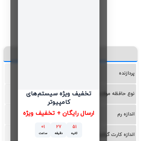
این کالا در یک نگاه
پردازنده
AMD/Ryzen
تخفیف ویژه سیستم‌های
نوع حافظه موقت
DDR4
کامپیوتر
ارسال رایگان + تخفیف ویژه
اندازه رم
8 گیگابایت
01
27
50
ثانیه
دقیقه
ساعت
اندازه کارت گرافیگ
آنبرد 2 گیگابایت