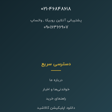
021-46848618
پشتیبانی آنلاین روبیکا , واتساپ
09016366907
دسترسی سریع
درباره ما
خواندنی‌ها و اخبار
راهنمای خرید
دانلود اپلیکیشن کالاشید