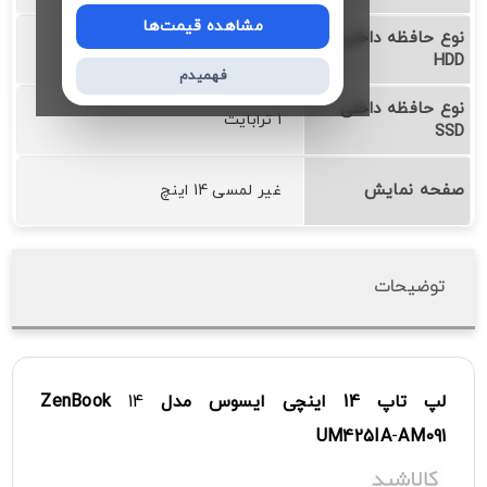
مشاهده قیمت‌ها
نوع حافظه داخلی
❌
HDD
فهمیدم
نوع حافظه داخلی
1 ترابایت
SSD
صفحه نمایش
غیر لمسی 14 اینچ
توضیحات
لپ تاپ
14 اینچی
ایسوس
مدل
14
ZenBook
UM425IA
-
AM091