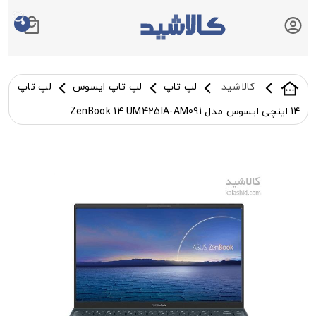
0
سبد خرید شما
کالاشید
لپ تاپ
لپ تاپ ایسوس
لپ تاپ
14 اینچی ایسوس مدل ZenBook 14 UM425IA-AM091