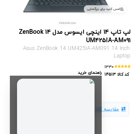
لمس کنید برای بزرگنمایی
لپ تاپ 14 اینچی ایسوس مدل ZenBook 14
UM425IA-AM091
Asus ZenBook 14 UM425IA-AM091 14 Inch
Laptop
1330
راهنمای خرید
کد کالا
14513
مقایسه کالا