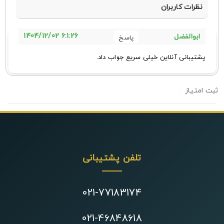
نظرات کاربران
6:1:26 1404/12/02
ابوالفضل
پشتیبانی آنلاین خیلی سریع جواب داد.
0
تلفن پشتیبانی
021-77183174
021-46848618