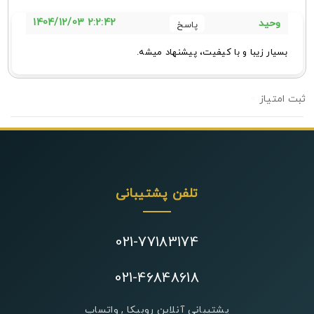
2:2:42 1404/12/03
وحید
بسیار زیبا و با کیفیت، پیشنهاد میشه.
0
تلفن پشتیبانی
021-77183174
021-46848618
پشتیبانی آنلاین روبیکا , واتساپ