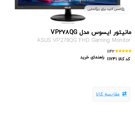
لمس کنید برای بزرگنمایی
مانیتور ایسوس مدل VP۲۷۸QG
ASUS VP278QG FHD Gaming Monitor
1142
راهنمای خرید
کد کالا
11741
مقایسه کالا