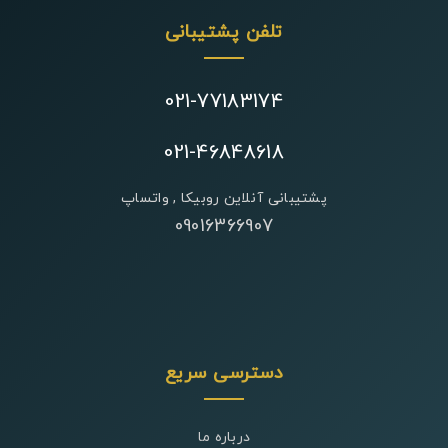
تلفن پشتیبانی
021-77183174
021-46848618
پشتیبانی آنلاین روبیکا , واتساپ
09016366907
دسترسی سریع
درباره ما