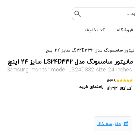
فروشگاه
کد تخفیف
تور سامسونگ مدل LS24D332 سایز 24 اینچ
مانیتور سامسونگ مدل LS24D332 سایز 24 اینچ
Samsung monitor model LS24D332 size 24 inches
1638
راهنمای خرید
کد کالا
14294
مقایسه کالا