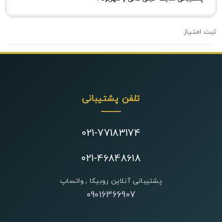
0
تلفن پشتیبانی
021-77183174
021-46848618
پشتیبانی آنلاین روبیکا , واتساپ
09016366907