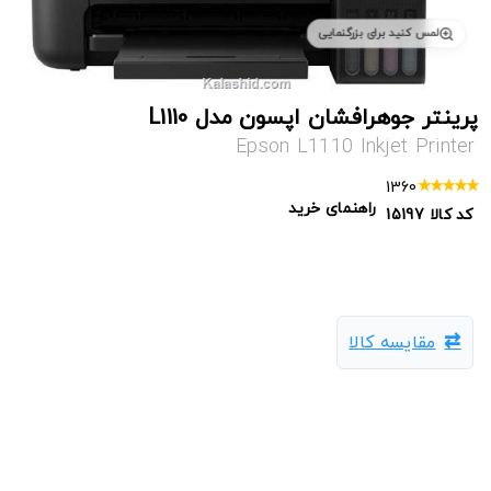
لمس کنید برای بزرگنمایی
پرینتر جوهرافشان اپسون مدل L1110
Epson L1110 Inkjet Printer
1360
راهنمای خرید
کد کالا
15197
مقایسه کالا