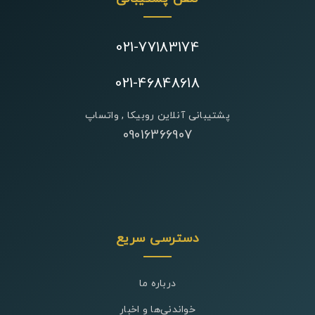
021-77183174
021-46848618
پشتیبانی آنلاین روبیکا , واتساپ
09016366907
دسترسی سریع
درباره ما
خواندنی‌ها و اخبار