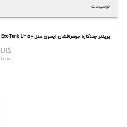
توضیحات
پرینتر
چندکاره
جوهرافشان
اپسون
مدل
L3150
EcoTank