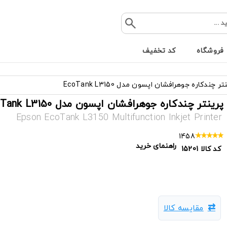
فروشگاه
کد تخفیف
تر چندکاره جوهرافشان اپسون مدل EcoTank L3150
پرینتر چندکاره جوهرافشان اپسون مدل EcoTank L3150
Epson EcoTank L3150 Multifunction Inkjet Printer
1458
راهنمای خرید
کد کالا
15201
مقایسه کالا