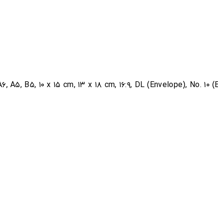
A۶, A۵, B۵, ۱۰ x ۱۵ cm, ۱۳ x ۱۸ cm, ۱۶:۹, DL (Envelope), No. ۱۰