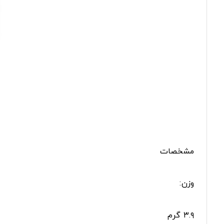
مشخصات
وزن:
۳.۹ گرم