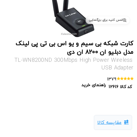
لمس کنید برای بزرگنمایی
کارت شبکه بی سیم و یو اس بی تی پی لینک
مدل دبلیو ان 8200 ان دی
TL-WN8200ND 300Mbps High Power Wireless
USB Adapter
1379
راهنمای خرید
کد کالا
12616
مقایسه کالا