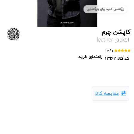
لمس کنید برای بزرگنمایی
کاپشن چرم
leather jacket
1390
راهنمای خرید
کد کالا
12962
مقایسه کالا