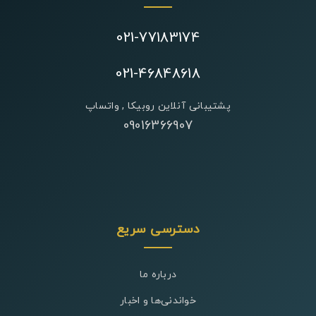
021-77183174
021-46848618
پشتیبانی آنلاین روبیکا , واتساپ
09016366907
دسترسی سریع
درباره ما
خواندنی‌ها و اخبار