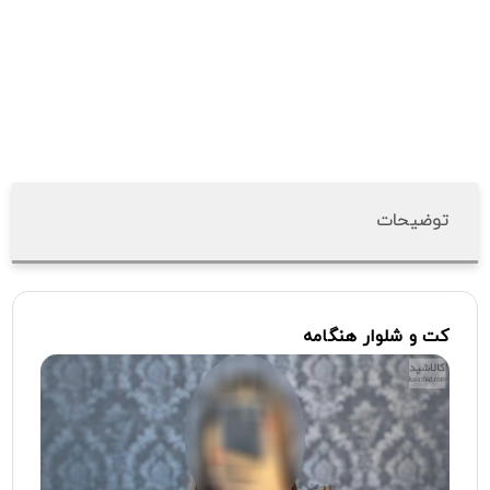
توضیحات
کت
و
شلوار
هنگامه