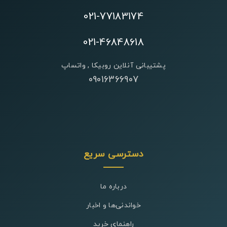
021-77183174
021-46848618
پشتیبانی آنلاین روبیکا , واتساپ
09016366907
دسترسی سریع
درباره ما
خواندنی‌ها و اخبار
راهنمای خرید