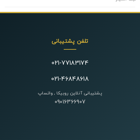
تلفن پشتیبانی
021-77183174
021-46848618
پشتیبانی آنلاین روبیکا , واتساپ
09016366907