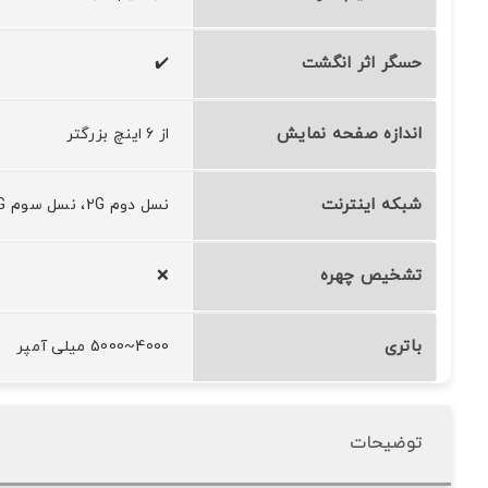
حسگر اثر انگشت
✔️
اندازه صفحه نمایش
از 6 اینچ بزرگتر
شبکه اینترنت
نسل دوم 2G، نسل سوم 3G، نسل چهارم 4G، نسل پنجم 5G
تشخیص چهره
❌
باتری
4000~5000 میلی آمپر
توضیحات