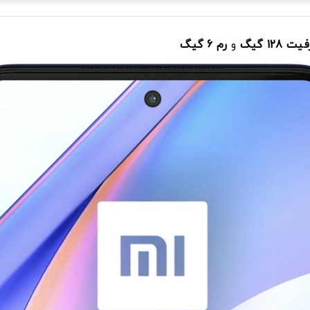
ت 128 گیگ
و
رم 6 گیگ