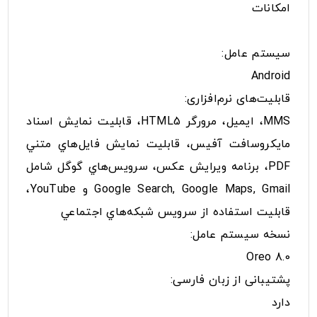
امکانات
سیستم عامل:
Android
قابلیت‌های نرم‌افزاری:
MMS، ايميل، مرورگر HTML5، قابليت نمايش اسناد
مايکروسافت آفيس، قابليت نمايش فايل‌هاي متني
PDF، برنامه ويرايش عکس، سرويس‌هاي گوگل شامل
Google Search, Google Maps, Gmail و YouTube،
قابليت استفاده از سرويس شبکه‌هاي اجتماعي
نسخه سیستم عامل:
Oreo 8.0
پشتیبانی از زبان فارسی:
دارد