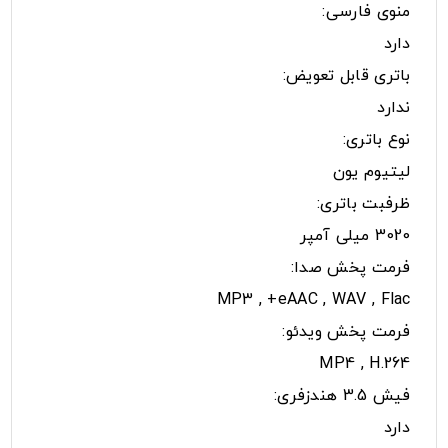
منوی فارسی:
دارد
باتری قابل تعویض:
ندارد
نوع باتری:
لیتیوم یون
ظرفبت باتری:
3020 میلی آمپر
فرمت پخش صدا:
MP3 , +eAAC , WAV , Flac
فرمت پخش ویدئو:
MP4 , H.264
فیش 3.5 هندزفری:
دارد