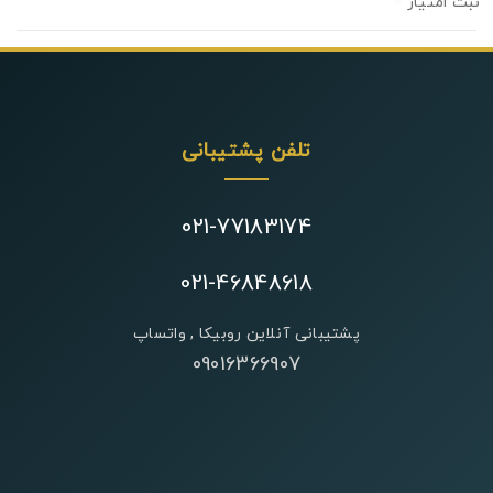
0
تلفن پشتیبانی
021-77183174
021-46848618
پشتیبانی آنلاین روبیکا , واتساپ
09016366907