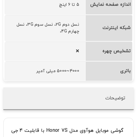
اندازه صفحه نمایش
5 تا 6 اینچ
نسل دوم 2G، نسل سوم 3G، نسل
شبکه اینترنت
چهارم 4G،
تشخیص چهره
❌
باتری
4000~5000 میلی آمپر
توضیحات
گوشی موبایل هوآوی مدل Honor 7S با قابلیت 4 جی