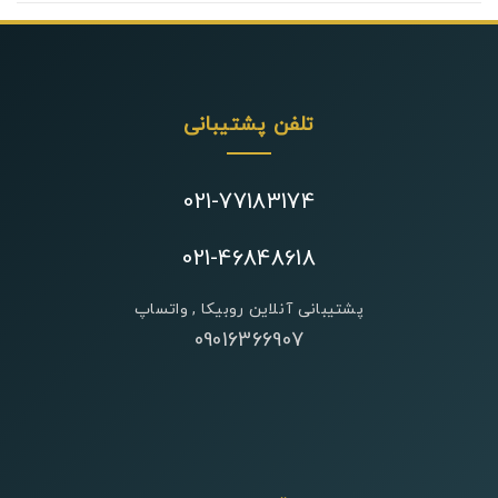
تلفن پشتیبانی
021-77183174
021-46848618
پشتیبانی آنلاین روبیکا , واتساپ
09016366907