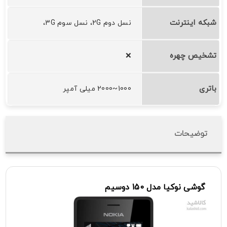
شبکه اینترنت
نسل دوم 2G، نسل سوم 3G،
تشخیص چهره
❌
باتری
1000~2000 میلی آمپر
توضیحات
گوشی
نوکیا
مدل 150
دوسیم