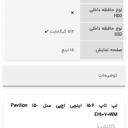
نوع حافظه داخلی
❌
HDD
نوع حافظه داخلی
512 گیگابایت ✔️
SSD
صفحه نمایش
15 اینچ
توضیحات
لپ
تاپ
15.6
اینچی
اچ‌پی
مدل
-
15
Pavilion
EH1070WM