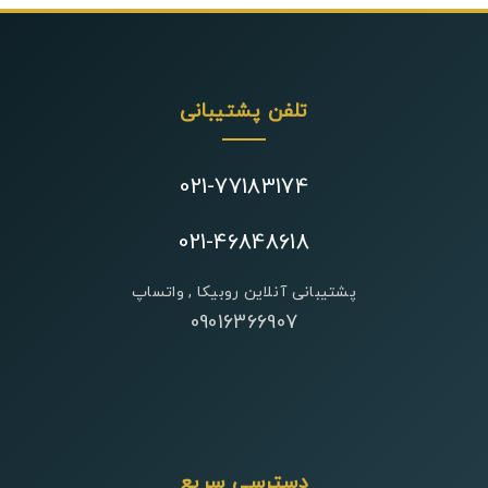
تلفن پشتیبانی
021-77183174
021-46848618
پشتیبانی آنلاین روبیکا , واتساپ
09016366907
دسترسی سریع