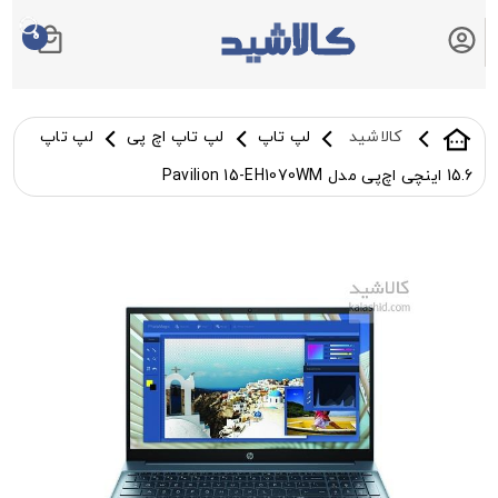
0
سبد خرید شما
کالاشید
لپ تاپ
لپ تاپ اچ پی
لپ تاپ
15.6 اینچی اچ‌پی مدل Pavilion 15-EH1070WM