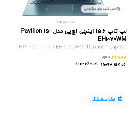
لمس کنید برای بزرگنمایی
لپ تاپ 15.6 اینچی اچ‌پی مدل Pavilion 15-
EH1070WM
HP Pavilion 15-EH1070WM 15.6 inch Laptop
1973
راهنمای خرید
کد کالا
15093
مقایسه کالا