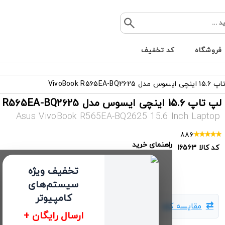
فروشگاه
کد تخفیف
مدل VivoBook R565EA-BQ2625
لپ تاپ 15.6 اینچی ایسوس مدل VivoBook R565EA-BQ2625
Asus VivoBook R565EA-BQ2625 15.6 Inch Laptop
886
راهنمای خرید
کد کالا
16563
تخفیف ویژه
سیستم‌های
کامپیوتر
مقایسه کالا
ارسال رایگان +