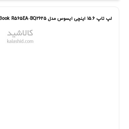
لپ
تاپ
15.6
اینچی
ایسوس
مدل
BQ2625
-
R565EA
Book