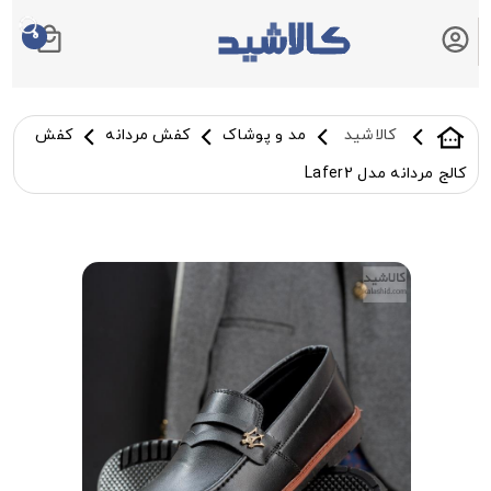
0
سبد خرید شما
کالاشید
مد و پوشاک
کفش مردانه
کفش
کالج مردانه مدل Lafer2