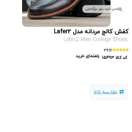
لمس کنید برای بزرگنمایی
کفش کالج مردانه مدل Lafer2
Lafer2 Men College Shoes
3616
راهنمای خرید
کد کالا
15493
مقایسه کالا