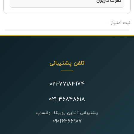
نظرات کاربران
0
تلفن پشتیبانی
021-77183174
021-46848618
پشتیبانی آنلاین روبیکا , واتساپ
09016366907