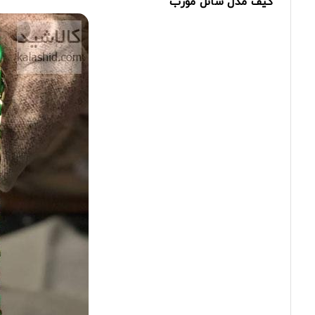
کیف
مدل
شانل
مورب