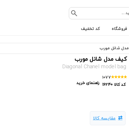
فروشگاه
کد تخفیف
دل شانل مورب
کیف مدل شانل مورب
Diagonal Chanel model bag
1077
راهنمای خرید
کد کالا
16240
مقایسه کالا