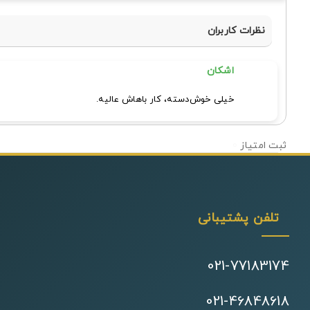
نظرات کاربران
اشکان
خیلی خوش‌دسته، کار باهاش عالیه.
0
تلفن پشتیبانی
021-77183174
021-46848618