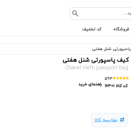
فروشگاه
کد تخفیف
اسپورتی شنل هفتی
کیف پاسپورتی شنل هفتی
Chanel Hefti passport bag
593
راهنمای خرید
کد کالا
16301
مقایسه کالا