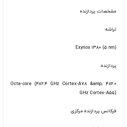
مشخصات پردازنده
تراشه:
Exynos ۱۳۸۰ (۵ nm)
پردازنده‌:
Octa-core (۴x۲.۴ GHz Cortex-A۷۸ &amp; ۴x۲.۰
GHz Cortex-A۵۵)
فرکانس پردازنده‌ مرکزی: