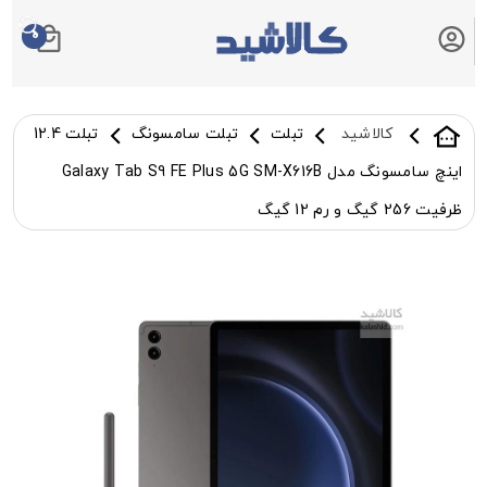
0
سبد خرید شما
کالاشید
تبلت
تبلت سامسونگ
تبلت 12.4
اینچ سامسونگ مدل Galaxy Tab S9 FE Plus 5G SM-X616B
ظرفیت 256 گیگ و رم 12 گیگ