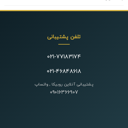
تلفن پشتیبانی
021-77183174
021-46848618
پشتیبانی آنلاین روبیکا , واتساپ
09016366907