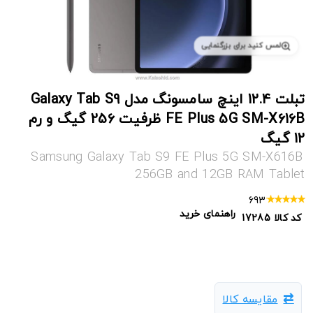
لمس کنید برای بزرگنمایی
تبلت 12.4 اینچ سامسونگ مدل Galaxy Tab S9
FE Plus 5G SM-X616B ظرفیت 256 گیگ و رم
12 گیگ
Samsung Galaxy Tab S9 FE Plus 5G SM-X616B
256GB and 12GB RAM Tablet
693
راهنمای خرید
کد کالا
17285
مقایسه کالا