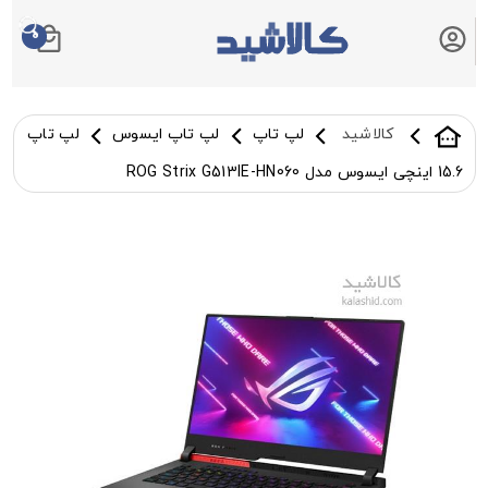
0
سبد خرید شما
کالاشید
لپ تاپ
لپ تاپ ایسوس
لپ تاپ
15.6 اینچی ایسوس مدل ROG Strix G513IE-HN060