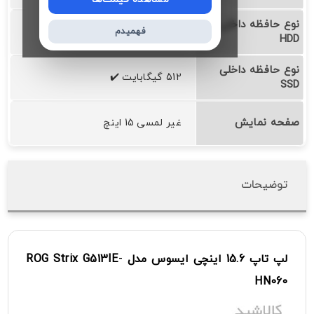
نوع حافظه داخلی
❌
فهمیدم
HDD
نوع حافظه داخلی
512 گیگابایت ✔️
SSD
صفحه نمایش
غیر لمسی 15 اینچ
توضیحات
لپ
تاپ
15.6
اینچی
ایسوس
مدل
-
G513IE
Strix
ROG
HN060