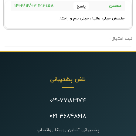
12:41:58 1404/12/03
محسن
جنسش خیلی عالیه، خیلی نرم و راحته.
0
تلفن پشتیبانی
021-77183174
021-46848618
پشتیبانی آنلاین روبیکا , واتساپ