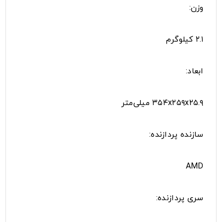
وزن:
۲.۱ کیلوگرم
ابعاد:
۳۵۴x۲۵۹x۲۵.۹ میلی‌متر
سازنده پردازنده:
AMD
سری پردازنده: