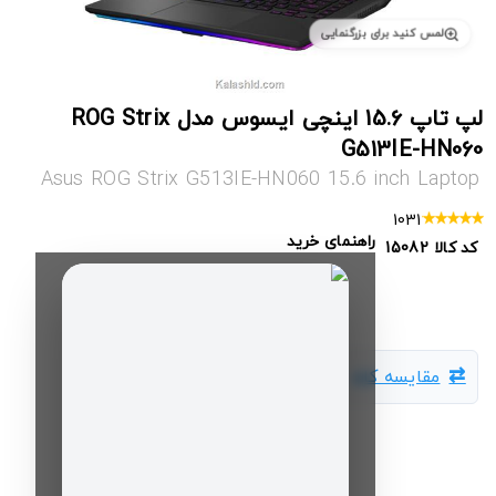
لمس کنید برای بزرگنمایی
لپ تاپ 15.6 اینچی ایسوس مدل ROG Strix
G513IE-HN060
Asus ROG Strix G513IE-HN060 15.6 inch Laptop
1031
راهنمای خرید
کد کالا
15082
مقایسه کالا