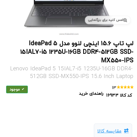
لمس کنید برای بزرگنمایی
لپ تاپ 15.6 اینچی لنوو مدل IdeaPad 5
15IAL7-i5 1235U-16GB DDR4-512GB SSD-
MX550-IPS
Lenovo IdeaPad 5 15IAL7-i5 1235U-16GB DDR4-
512GB SSD-MX550-IPS 15.6 Inch Laptop
13
موجود
راهنمای خرید
کد کالا
16933
مقایسه کالا