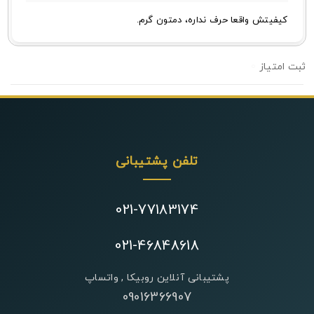
کیفیتش واقعا حرف نداره، دمتون گرم.
0
تلفن پشتیبانی
021-77183174
021-46848618
پشتیبانی آنلاین روبیکا , واتساپ
09016366907