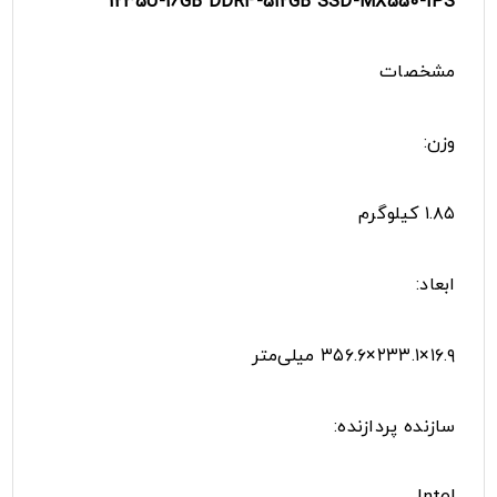
1235U-16GB DDR4-512GB SSD-MX550-IPS
مشخصات
وزن:
۱.۸۵ کیلوگرم
ابعاد:
۱۶.۹×۲۳۳.۱×۳۵۶.۶ میلی‌متر
سازنده پردازنده: