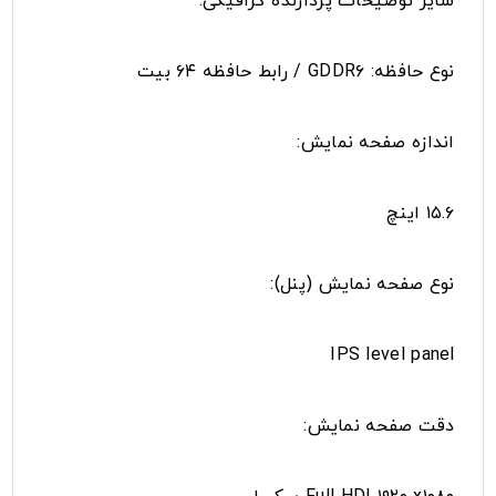
سایر توضیحات پردازنده گرافیکی:
نوع حافظه: GDDR۶ / رابط حافظه ۶۴ بیت
اندازه صفحه نمایش:
۱۵.۶ اینچ
نوع صفحه نمایش (پنل):
IPS level panel
دقت صفحه نمایش: