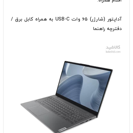
اقلام همراه:
آداپتور (شارژر) ۶۵ وات USB-C به همراه کابل برق /
دفترچه راهنما