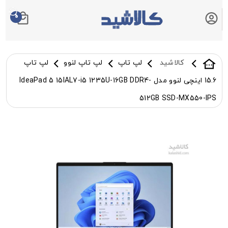
0
سبد خرید شما
کالاشید
لپ تاپ
لپ تاپ لنوو
لپ تاپ
15.6 اینچی لنوو مدل IdeaPad 5 15IAL7-i5 1235U-16GB DDR4-
512GB SSD-MX550-IPS